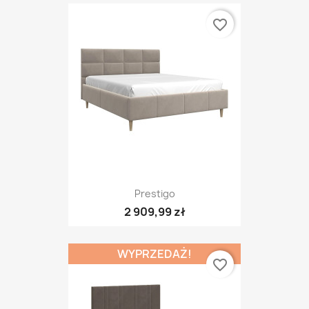
favorite_border
Prestigo
2 909,99 zł
WYPRZEDAŻ!
favorite_border