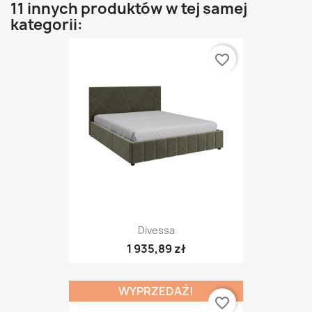
11 innych produktów w tej samej
kategorii:
favorite_border
Divessa
1 935,89 zł
WYPRZEDAŻ!
favorite_border