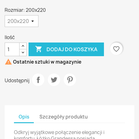
Rozmiar: 200x220
Ilość

favorite_border
DODAJ DO KOSZYKA

Ostatnie sztuki w magazynie
Udostępnij
Opis
Szczegóły produktu
Odkryj wyjątkowe połączenie elegancji i
komfortu. Łóżko Grandessa posiada