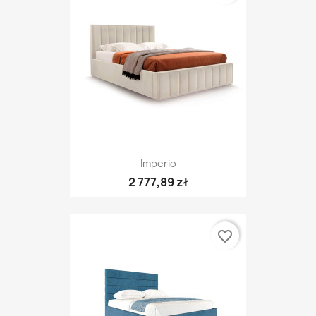
Imperio
2 777,89 zł
favorite_border