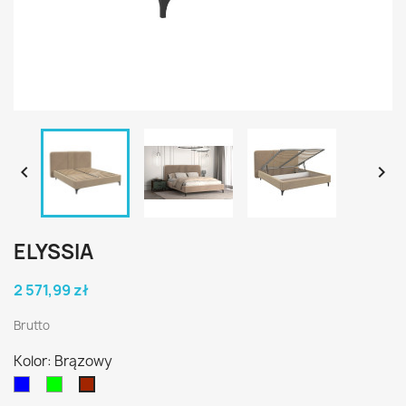


ELYSSIA
2 571,99 zł
Brutto
Kolor: Brązowy
Niebieski
Zielony
Brązowy