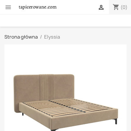
shopping_cart


(0)
Strona główna
Elyssia