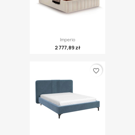
Imperio
2 777,89 zł
favorite_border