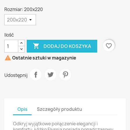
Rozmiar: 200x220
Ilość

favorite_border
DODAJ DO KOSZYKA

Ostatnie sztuki w magazynie
Udostępnij
Opis
Szczegóły produktu
Odkryj wyjątkowe połączenie elegancji i
komfortu. Łóżko Elyssia posiada ponadczasowy