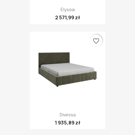
Elyssia
2 571,99 zł
favorite_border
Divessa
1 935,89 zł