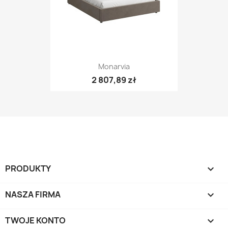
Monarvia
2 807,89 zł
PRODUKTY

NASZA FIRMA

TWOJE KONTO
