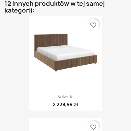
12 innych produktów w tej samej
kategorii:
favorite_border
Velvoria
2 228,99 zł
favorite_border