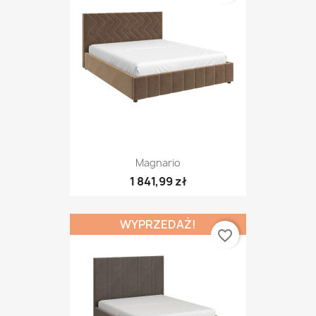
Magnario
1 841,99 zł
WYPRZEDAŻ!
favorite_border